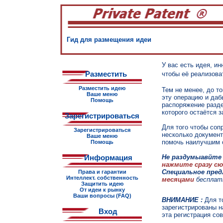
Гид для размещения идеи
У вас есть идея, инн
Разместить
чтобы её реализоват
Разместить идею
Тем не менее, до т
Ваше меню
эту операцию и да
Помощь
распоряжение разд
которого остаётся з
Зарегистрироваться
Для того чтобы соп
Зарегистрироваться
несколько документ
Ваше меню
помочь наилучшим 
Помощь
Не раздумыавйте 
Информация
нажмите сразу сю
Специальное пред
Права и гарантии
Интеллект. собственность
месяцами
бесплат
Защитить идею
От идеи к рынку
Ваши вопросы (FAQ)
ВНИМАНИЕ :
Для т
зарегистрированы на
Вход
эта регистрация со