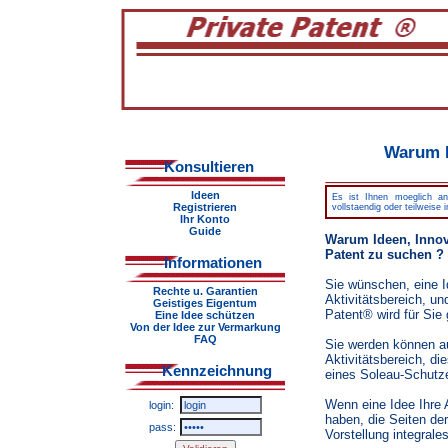
Warum I
Konsultieren
Ideen
Es ist Ihnen moeglich an 
Registrieren
vollstaendig oder teilweise
Ihr Konto
Guide
Warum Ideen, Innova
Patent zu suchen ?
Informationen
Sie wünschen, eine I
Rechte u. Garantien
Aktivitätsbereich, un
Geistiges Eigentum
Patent® wird für Sie
Eine Idee schützen
Von der Idee zur Vermarkung
FAQ
Sie werden können au
Aktivitätsbereich, d
Kennzeichnung
eines Soleau-Schutz
Wenn eine Idee Ihre 
login:
haben, die Seiten de
pass:
Vorstellung integrales